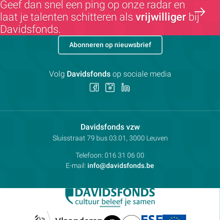
Geef dan snel een ping op onze radar en
laat je talenten schitteren als
vrijwilliger
bij
Davidsfonds.
Abonneren op nieuwsbrief
Volg
Davidsfonds
op sociale media
Volg
Volg
Volg
ons
ons
ons
op
op
op
Facebook
Instagram
LinkedIn
Contactpersoon:
Davidsfonds vzw
Adres:
Sluisstraat 79
bus 03.01, 3000
Leuven
Telefoon:
016 31 06 00
E-mail:
info@davidsfonds.be