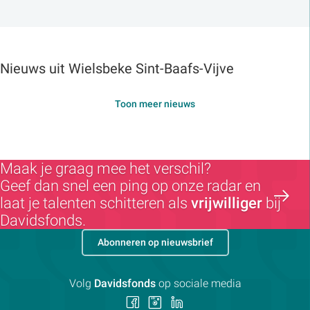
Nieuws uit Wielsbeke Sint-Baafs-Vijve
Toon meer nieuws
Maak je graag mee het verschil?
Geef dan snel een ping op onze radar en
laat je talenten schitteren als
vrijwilliger
bij
Davidsfonds.
Abonneren op nieuwsbrief
Volg
Davidsfonds
op sociale media
Volg
Volg
Volg